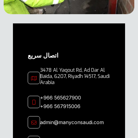
اتصال سريع
3478 Al Yaqout Rd, Ad Dar Al
Baida, 6207, Riyadh 14517, Saudi
Arabia
+966 565627900
+966 567915006
admin@manyconsaudi.com